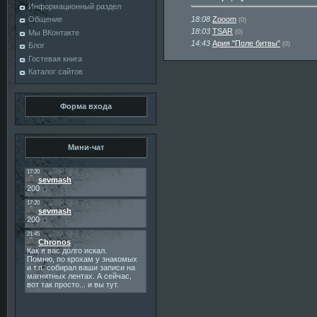
Информационный раздел
18:08
Zooom
Общение
(0)
18:03
TSAR
(0)
Мы ВКонтакте
14:43
Ария "Поле битвы"
(0)
Блог
Гостевая книга
Каталог сайтов
Форма входа
Мини-чат