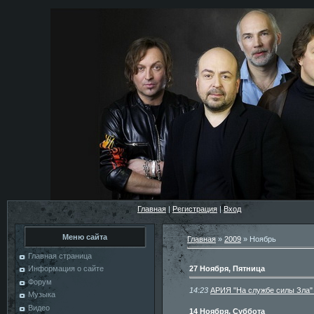
Главная
|
Регистрация
|
Вход
Меню сайта
Главная
»
2009
»
Ноябрь
Главная страница
27 Ноября, Пятница
Информация о сайте
Форум
14:23
АРИЯ "На службе силы Зла"
Музыка
Видео
14 Ноября, Суббота